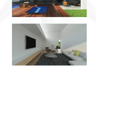
CRONOLOGIA
2016
PROGRAMA
RESIDÊNCIA
UNIFAMILIAR
ESCALA
350 m²
LOCALIZAÇÃO
EUSÉBIO, CEARA, BRASIL