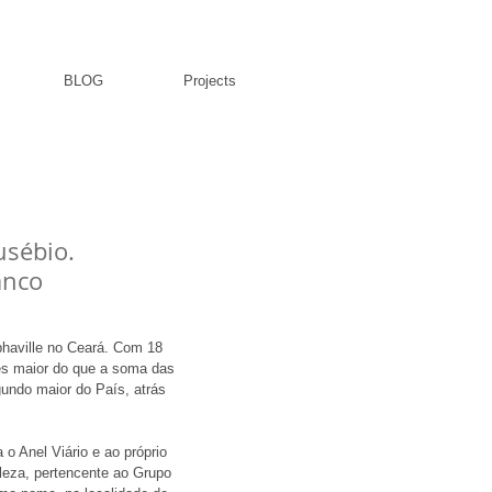
BLOG
Projects
usébio.
anco
phaville no Ceará. Com 18 
es maior do que a soma das 
undo maior do País, atrás 
o Anel Viário e ao próprio 
aleza, pertencente ao Grupo 