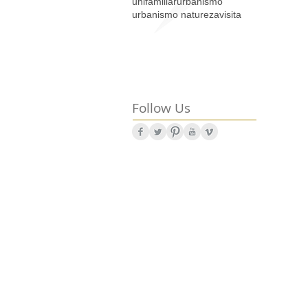
unifamiliar
urbanismo
urbanismo natureza
visita
Follow Us