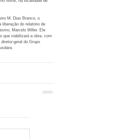
mo nome, na localidade de 
eiro M. Dias Branco, o 
liberação do relatório de 
ismo, Marcelo Willer. Ele 
 que viabilizará a obra, com 
diretor-geral do Grupo 
usdara.  