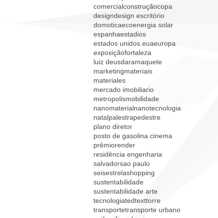
comercial
construção
copa
design
design escritório
domotica
eco
energia solar
espanha
estadios
estados unidos.
eua
europa
exposição
fortaleza
luiz deusdara
maquete
marketing
materiais
materiales
mercado imobiliario
metropolis
mobilidade
nanomaterial
nanotecnologia
natal
palestra
pedestre
plano diretor
posto de gasolina cinema
prêmio
render
residência engenharia
salvador
sao paulo
seisestrela
shopping
sustentabilidade
sustentabilidade arte
tecnologia
ted
text
torre
transporte
transporte urbano