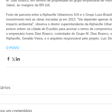
M. Dias Branco, em terreno de propriedade do grupo empresarial de mes
Jabuti, às margens da BR-116. 
Fruto de parceria entre a Alphaville Urbanismo S/A e o Grupo Luso-Brasil
investimento terá as obras iniciadas já em 2013. “Vai depender apenas da 
impacto ambiental”, observa o diretor superintendente da Alphaville Urban
esteve ontem na cidade de Eusébio para assinar o termo de compromisso
o empresário Ivens Dias Branco, controlador do Grupo M. Dias Branco, o 
Alphaville, Geraldo Vieira, e o arquiteto responsável pelo projeto, Luiz De
O POVO
ários
eva um comentário