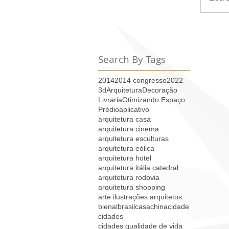
Search By Tags
2014
2014 congresso
2022
3d
Arquitetura
Decoração
Livraria
Otimizando Espaço
Prédio
aplicativo
arquitetura casa
arquitetura cinema
arquitetura esculturas
arquitetura eólica
arquitetura hotel
arquitetura itália catedral
arquitetura rodovia
arquitetura shopping
arte ilustrações arquitetos
bienal
brasil
casa
china
cidade
cidades
cidades qualidade de vida