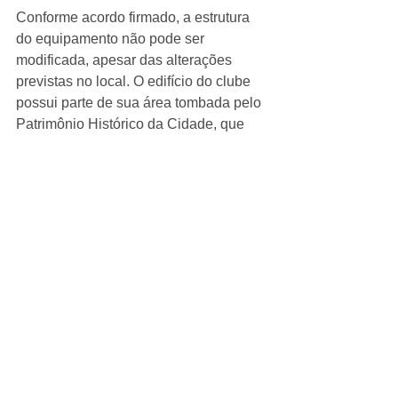
Conforme acordo firmado, a estrutura 
do equipamento não pode ser 
modificada, apesar das alterações 
previstas no local. O edifício do clube 
possui parte de sua área tombada pelo 
Patrimônio Histórico da Cidade, que 
compreende a frente do prédio e o 
salão. 
Comentários
Escreva um comentário