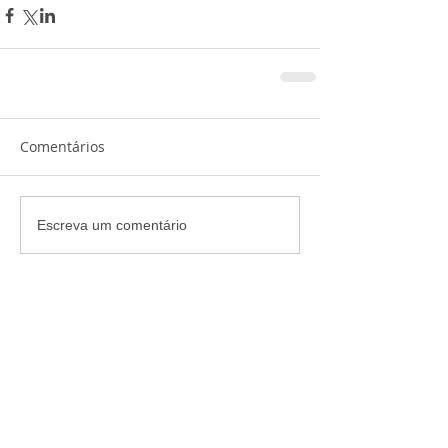
Comentários
Escreva um comentário
Arquivo
COMPARTILHA
julho de 2019
(1)
1 post
maio de 2017
(1)
1 post
maio de 2015
(2)
2 posts
abril de 2015
(5)
5 posts
fevereiro de 2015
(3)
3 posts
janeiro de 2015
(1)
1 post