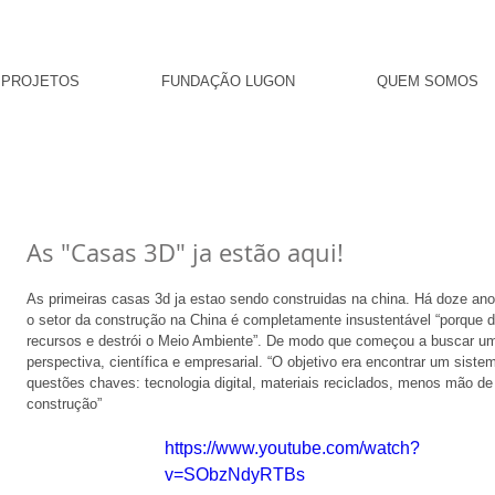
PROJETOS
FUNDAÇÃO LUGON
QUEM SOMOS
As "Casas 3D" ja estão aqui!
As primeiras casas 3d ja estao sendo construidas na china. Há doze a
o setor da construção na China é completamente insustentável “porque de
recursos e destrói o Meio Ambiente”. De modo que começou a buscar uma 
perspectiva, científica e empresarial. “O objetivo era encontrar um sist
questões chaves: tecnologia digital, materiais reciclados, menos mão d
construção” 
https://www.youtube.com/watch?
v=SObzNdyRTBs