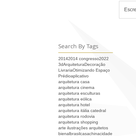
Escr
Search By Tags
2014
2014 congresso
2022
3d
Arquitetura
Decoração
Livraria
Otimizando Espaço
Prédio
aplicativo
arquitetura casa
arquitetura cinema
arquitetura esculturas
arquitetura eólica
arquitetura hotel
arquitetura itália catedral
arquitetura rodovia
arquitetura shopping
arte ilustrações arquitetos
bienal
brasil
casa
china
cidade