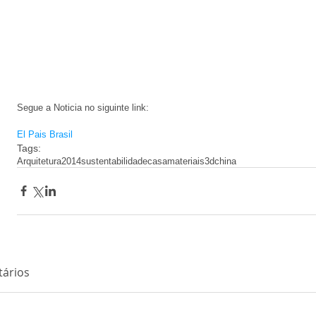
Segue a Noticia no siguinte link: 
El Pais Brasil
Tags:
Arquitetura
2014
sustentabilidade
casa
materiais
3d
china
ários