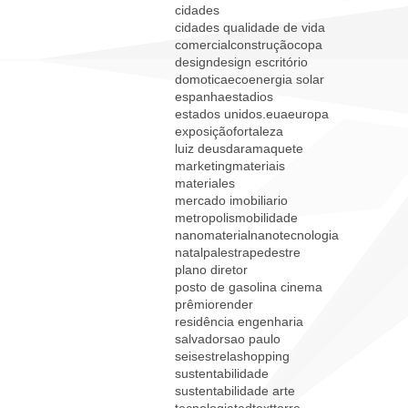
cidades
cidades qualidade de vida
comercial
construção
copa
design
design escritório
domotica
eco
energia solar
espanha
estadios
estados unidos.
eua
europa
exposição
fortaleza
luiz deusdara
maquete
marketing
materiais
materiales
mercado imobiliario
metropolis
mobilidade
nanomaterial
nanotecnologia
natal
palestra
pedestre
plano diretor
posto de gasolina cinema
prêmio
render
residência engenharia
salvador
sao paulo
seisestrela
shopping
sustentabilidade
sustentabilidade arte
tecnologia
ted
text
torre