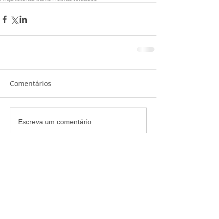
Comentários
Escreva um comentário
Arquivo
COMPARTILHA
julho de 2019
(1)
1 post
maio de 2017
(1)
1 post
maio de 2015
(2)
2 posts
abril de 2015
(5)
5 posts
fevereiro de 2015
(3)
3 posts