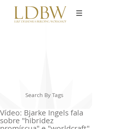
Search By Tags
Vídeo: Bjarke Ingels fala
sobre "hibridez
promíscua" e "worldcraft"