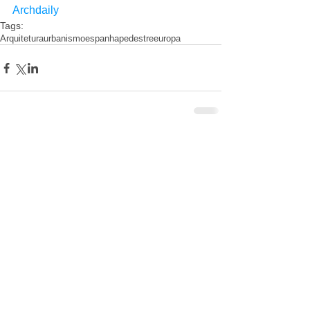
Archdaily
Tags:
Arquitetura
urbanismo
espanha
pedestre
europa
Comentários
Escreva um comentário
Arquivo
COMPARTILHA
julho de 2019
(1)
1 post