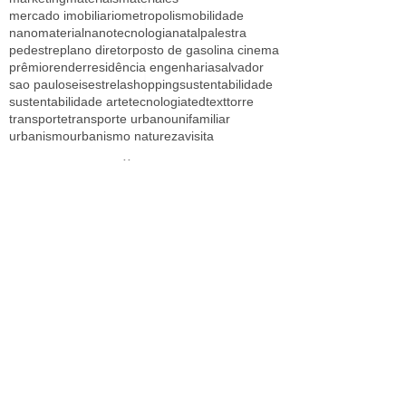
mercado imobiliario
metropolis
mobilidade
nanomaterial
nanotecnologia
natal
palestra
pedestre
plano diretor
posto de gasolina cinema
prêmio
render
residência engenharia
salvador
sao paulo
seisestrela
shopping
sustentabilidade
sustentabilidade arte
tecnologia
ted
text
torre
transporte
transporte urbano
unifamiliar
urbanismo
urbanismo natureza
visita
Follow Us