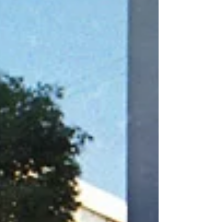
mercado imobiliario
metropolis
mobilidade
nanomaterial
nanotecnologia
natal
palestra
pedestre
plano diretor
posto de gasolina cinema
prêmio
render
residência engenharia
salvador
sao paulo
seisestrela
shopping
sustentabilidade
sustentabilidade arte
tecnologia
ted
text
torre
transporte
transporte urbano
unifamiliar
urbanismo
urbanismo natureza
visita
Follow Us