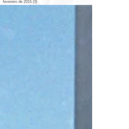
fevereiro de 2015
(3)
3 posts
janeiro de 2015
(1)
1 post
novembro de 2014
(5)
5 posts
outubro de 2014
(14)
14 posts
setembro de 2014
(26)
26 posts
agosto de 2014
(19)
19 posts
julho de 2014
(12)
12 posts
junho de 2014
(9)
9 posts
Search By Tags
2014
2014 congresso
2022
3d
Arquitetura
Decoração
Livraria
Otimizando Espaço
Prédio
aplicativo
arquitetura casa
arquitetura cinema
arquitetura esculturas
arquitetura eólica
arquitetura hotel
arquitetura itália catedral
arquitetura rodovia
arquitetura shopping
arte ilustrações arquitetos
bienal
brasil
casa
china
cidade
cidades
cidades qualidade de vida
comercial
construção
copa
design
design escritório
domotica
eco
energia solar
espanha
estadios
estados unidos.
eua
europa
exposição
fortaleza
luiz deusdara
maquete
marketing
materiais
materiales