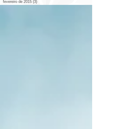
fevereiro de 2015
(3)
3 posts
janeiro de 2015
(1)
1 post
novembro de 2014
(5)
5 posts
outubro de 2014
(14)
14 posts
setembro de 2014
(26)
26 posts
agosto de 2014
(19)
19 posts
julho de 2014
(12)
12 posts
junho de 2014
(9)
9 posts
Search By Tags
2014
2014 congresso
2022
3d
Arquitetura
Decoração
Livraria
Otimizando Espaço
Prédio
aplicativo
arquitetura casa
arquitetura cinema
arquitetura esculturas
arquitetura eólica
arquitetura hotel
arquitetura itália catedral
arquitetura rodovia
arquitetura shopping
arte ilustrações arquitetos
bienal
brasil
casa
china
cidade
cidades
cidades qualidade de vida
comercial
construção
copa
design
design escritório
domotica
eco
energia solar
espanha
estadios
estados unidos.
eua
europa
exposição
fortaleza
luiz deusdara
maquete
marketing
materiais
materiales