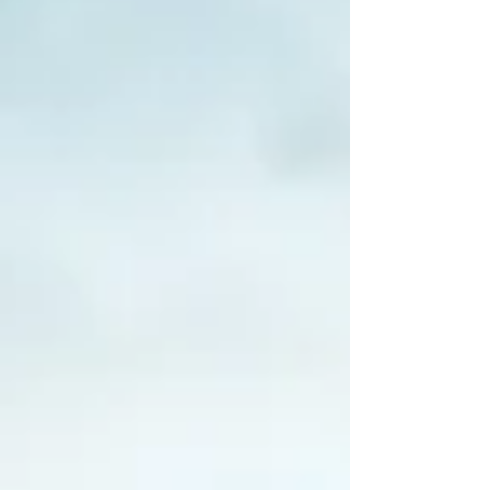
mercado imobiliario
metropolis
mobilidade
nanomaterial
nanotecnologia
natal
palestra
pedestre
plano diretor
posto de gasolina cinema
prêmio
render
residência engenharia
salvador
sao paulo
seisestrela
shopping
sustentabilidade
sustentabilidade arte
tecnologia
ted
text
torre
transporte
transporte urbano
unifamiliar
urbanismo
urbanismo natureza
visita
Follow Us