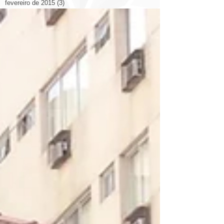
fevereiro de 2015
(3)
3 posts
janeiro de 2015
(1)
1 post
novembro de 2014
(5)
5 posts
outubro de 2014
(14)
14 posts
setembro de 2014
(26)
26 posts
agosto de 2014
(19)
19 posts
julho de 2014
(12)
12 posts
junho de 2014
(9)
9 posts
Search By Tags
2014
2014 congresso
2022
3d
Arquitetura
Decoração
Livraria
Otimizando Espaço
Prédio
aplicativo
arquitetura casa
arquitetura cinema
arquitetura esculturas
arquitetura eólica
arquitetura hotel
arquitetura itália catedral
arquitetura rodovia
arquitetura shopping
arte ilustrações arquitetos
bienal
brasil
casa
china
cidade
cidades
cidades qualidade de vida
comercial
construção
copa
design
design escritório
domotica
eco
energia solar
espanha
estadios
estados unidos.
eua
europa
exposição
fortaleza
luiz deusdara
maquete
marketing
materiais
materiales