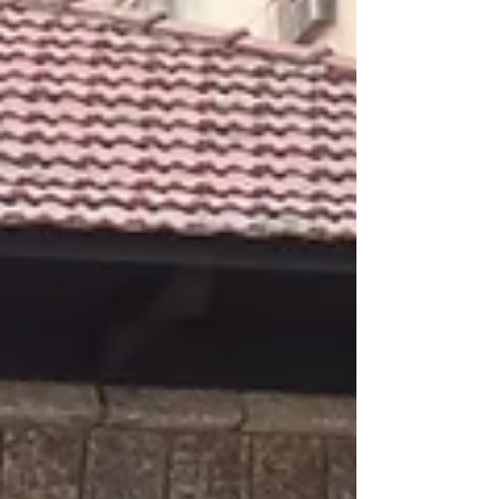
mercado imobiliario
metropolis
mobilidade
nanomaterial
nanotecnologia
natal
palestra
pedestre
plano diretor
posto de gasolina cinema
prêmio
render
residência engenharia
salvador
sao paulo
seisestrela
shopping
sustentabilidade
sustentabilidade arte
tecnologia
ted
text
torre
transporte
transporte urbano
unifamiliar
urbanismo
urbanismo natureza
visita
Follow Us