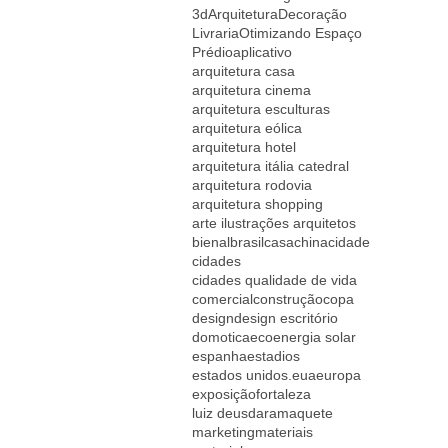
3d
Arquitetura
Decoração
Livraria
Otimizando Espaço
Prédio
aplicativo
arquitetura casa
arquitetura cinema
arquitetura esculturas
arquitetura eólica
arquitetura hotel
arquitetura itália catedral
arquitetura rodovia
arquitetura shopping
arte ilustrações arquitetos
bienal
brasil
casa
china
cidade
cidades
cidades qualidade de vida
comercial
construção
copa
design
design escritório
domotica
eco
energia solar
espanha
estadios
estados unidos.
eua
europa
exposição
fortaleza
luiz deusdara
maquete
marketing
materiais