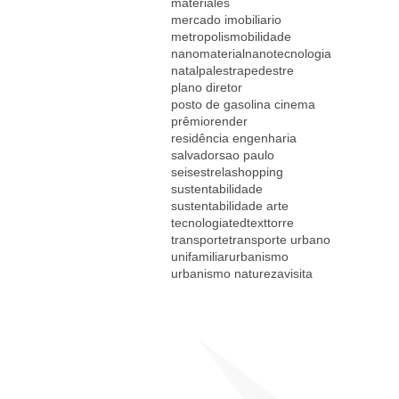
materiales
mercado imobiliario
metropolis
mobilidade
nanomaterial
nanotecnologia
natal
palestra
pedestre
plano diretor
posto de gasolina cinema
prêmio
render
residência engenharia
salvador
sao paulo
seisestrela
shopping
sustentabilidade
sustentabilidade arte
tecnologia
ted
text
torre
transporte
transporte urbano
unifamiliar
urbanismo
urbanismo natureza
visita