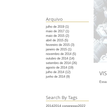
Arquivo
julho de 2019
(1)
1 post
maio de 2017
(1)
1 post
maio de 2015
(2)
2 posts
abril de 2015
(5)
5 posts
fevereiro de 2015
(3)
3 posts
janeiro de 2015
(1)
1 post
novembro de 2014
(5)
5 posts
outubro de 2014
(14)
14 posts
setembro de 2014
(26)
26 posts
agosto de 2014
(19)
19 posts
VIS
julho de 2014
(12)
12 posts
junho de 2014
(9)
9 posts
Essa 
Search By Tags
2014
2014 congresso
2022