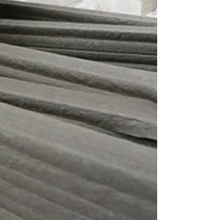
mercado imobiliario
metropolis
mobilidade
nanomaterial
nanotecnologia
natal
palestra
pedestre
plano diretor
posto de gasolina cinema
prêmio
render
residência engenharia
salvador
sao paulo
seisestrela
shopping
sustentabilidade
sustentabilidade arte
tecnologia
ted
text
torre
transporte
transporte urbano
unifamiliar
urbanismo
urbanismo natureza
visita
Follow Us