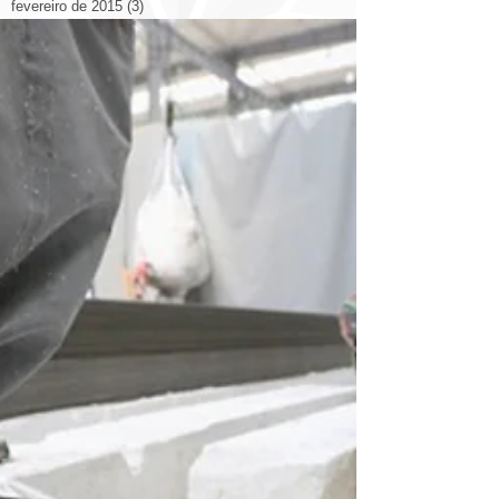
fevereiro de 2015
(3)
3 posts
janeiro de 2015
(1)
1 post
novembro de 2014
(5)
5 posts
outubro de 2014
(14)
14 posts
setembro de 2014
(26)
26 posts
agosto de 2014
(19)
19 posts
julho de 2014
(12)
12 posts
junho de 2014
(9)
9 posts
Search By Tags
2014
2014 congresso
2022
3d
Arquitetura
Decoração
Livraria
Otimizando Espaço
Prédio
aplicativo
arquitetura casa
arquitetura cinema
arquitetura esculturas
arquitetura eólica
arquitetura hotel
arquitetura itália catedral
arquitetura rodovia
arquitetura shopping
arte ilustrações arquitetos
bienal
brasil
casa
china
cidade
cidades
cidades qualidade de vida
comercial
construção
copa
design
design escritório
domotica
eco
energia solar
espanha
estadios
estados unidos.
eua
europa
exposição
fortaleza
luiz deusdara
maquete
marketing
materiais
materiales