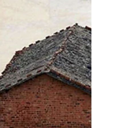
mercado imobiliario
metropolis
mobilidade
nanomaterial
nanotecnologia
natal
palestra
pedestre
plano diretor
posto de gasolina cinema
prêmio
render
residência engenharia
salvador
sao paulo
seisestrela
shopping
sustentabilidade
sustentabilidade arte
tecnologia
ted
text
torre
transporte
transporte urbano
unifamiliar
urbanismo
urbanismo natureza
visita
Follow Us