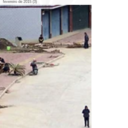
fevereiro de 2015
(3)
3 posts
janeiro de 2015
(1)
1 post
novembro de 2014
(5)
5 posts
outubro de 2014
(14)
14 posts
setembro de 2014
(26)
26 posts
agosto de 2014
(19)
19 posts
julho de 2014
(12)
12 posts
junho de 2014
(9)
9 posts
Search By Tags
2014
2014 congresso
2022
3d
Arquitetura
Decoração
Livraria
Otimizando Espaço
Prédio
aplicativo
arquitetura casa
arquitetura cinema
arquitetura esculturas
arquitetura eólica
arquitetura hotel
arquitetura itália catedral
arquitetura rodovia
arquitetura shopping
arte ilustrações arquitetos
bienal
brasil
casa
china
cidade
cidades
cidades qualidade de vida
comercial
construção
copa
design
design escritório
domotica
eco
energia solar
espanha
estadios
estados unidos.
eua
europa
exposição
fortaleza
luiz deusdara
maquete
marketing
materiais
materiales