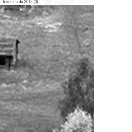
fevereiro de 2015
(3)
3 posts
janeiro de 2015
(1)
1 post
novembro de 2014
(5)
5 posts
outubro de 2014
(14)
14 posts
setembro de 2014
(26)
26 posts
agosto de 2014
(19)
19 posts
julho de 2014
(12)
12 posts
junho de 2014
(9)
9 posts
Search By Tags
2014
2014 congresso
2022
3d
Arquitetura
Decoração
Livraria
Otimizando Espaço
Prédio
aplicativo
arquitetura casa
arquitetura cinema
arquitetura esculturas
arquitetura eólica
arquitetura hotel
arquitetura itália catedral
arquitetura rodovia
arquitetura shopping
arte ilustrações arquitetos
bienal
brasil
casa
china
cidade
cidades
cidades qualidade de vida
comercial
construção
copa
design
design escritório
domotica
eco
energia solar
espanha
estadios
estados unidos.
eua
europa
exposição
fortaleza
luiz deusdara
maquete
marketing
materiais
materiales