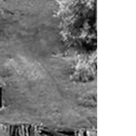
mercado imobiliario
metropolis
mobilidade
nanomaterial
nanotecnologia
natal
palestra
pedestre
plano diretor
posto de gasolina cinema
prêmio
render
residência engenharia
salvador
sao paulo
seisestrela
shopping
sustentabilidade
sustentabilidade arte
tecnologia
ted
text
torre
transporte
transporte urbano
unifamiliar
urbanismo
urbanismo natureza
visita
Follow Us