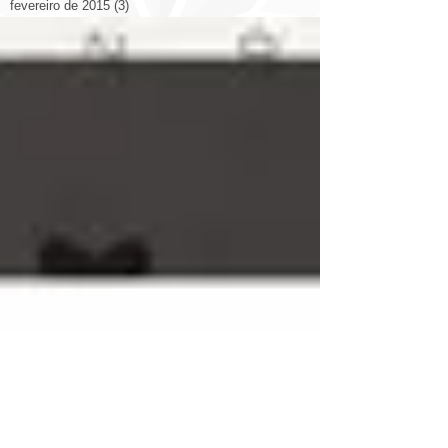
fevereiro de 2015
(3)
3 posts
janeiro de 2015
(1)
1 post
novembro de 2014
(5)
5 posts
outubro de 2014
(14)
14 posts
setembro de 2014
(26)
26 posts
agosto de 2014
(19)
19 posts
julho de 2014
(12)
12 posts
junho de 2014
(9)
9 posts
Search By Tags
2014
2014 congresso
2022
3d
Arquitetura
Decoração
Livraria
Otimizando Espaço
Prédio
aplicativo
arquitetura casa
arquitetura cinema
arquitetura esculturas
arquitetura eólica
arquitetura hotel
arquitetura itália catedral
arquitetura rodovia
arquitetura shopping
arte ilustrações arquitetos
bienal
brasil
casa
china
cidade
cidades
cidades qualidade de vida
comercial
construção
copa
design
design escritório
domotica
eco
energia solar
espanha
estadios
estados unidos.
eua
europa
exposição
fortaleza
luiz deusdara
maquete
marketing
materiais
materiales