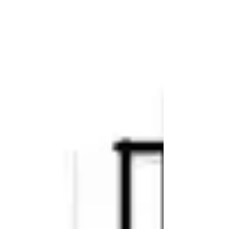
mercado imobiliario
metropolis
mobilidade
nanomaterial
nanotecnologia
natal
palestra
pedestre
plano diretor
posto de gasolina cinema
prêmio
render
residência engenharia
salvador
sao paulo
seisestrela
shopping
sustentabilidade
sustentabilidade arte
tecnologia
ted
text
torre
transporte
transporte urbano
unifamiliar
urbanismo
urbanismo natureza
visita
Follow Us