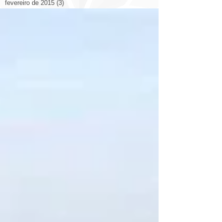
fevereiro de 2015
(3)
3 posts
janeiro de 2015
(1)
1 post
novembro de 2014
(5)
5 posts
outubro de 2014
(14)
14 posts
setembro de 2014
(26)
26 posts
agosto de 2014
(19)
19 posts
julho de 2014
(12)
12 posts
junho de 2014
(9)
9 posts
Search By Tags
2014
2014 congresso
2022
3d
Arquitetura
Decoração
Livraria
Otimizando Espaço
Prédio
aplicativo
arquitetura casa
arquitetura cinema
arquitetura esculturas
arquitetura eólica
arquitetura hotel
arquitetura itália catedral
arquitetura rodovia
arquitetura shopping
arte ilustrações arquitetos
bienal
brasil
casa
china
cidade
cidades
cidades qualidade de vida
comercial
construção
copa
design
design escritório
domotica
eco
energia solar
espanha
estadios
estados unidos.
eua
europa
exposição
fortaleza
luiz deusdara
maquete
marketing
materiais
materiales