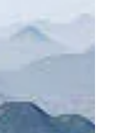
mercado imobiliario
metropolis
mobilidade
nanomaterial
nanotecnologia
natal
palestra
pedestre
plano diretor
posto de gasolina cinema
prêmio
render
residência engenharia
salvador
sao paulo
seisestrela
shopping
sustentabilidade
sustentabilidade arte
tecnologia
ted
text
torre
transporte
transporte urbano
unifamiliar
urbanismo
urbanismo natureza
visita
Follow Us