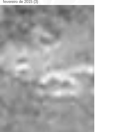
fevereiro de 2015
(3)
3 posts
janeiro de 2015
(1)
1 post
novembro de 2014
(5)
5 posts
outubro de 2014
(14)
14 posts
setembro de 2014
(26)
26 posts
agosto de 2014
(19)
19 posts
julho de 2014
(12)
12 posts
junho de 2014
(9)
9 posts
Search By Tags
2014
2014 congresso
2022
3d
Arquitetura
Decoração
Livraria
Otimizando Espaço
Prédio
aplicativo
arquitetura casa
arquitetura cinema
arquitetura esculturas
arquitetura eólica
arquitetura hotel
arquitetura itália catedral
arquitetura rodovia
arquitetura shopping
arte ilustrações arquitetos
bienal
brasil
casa
china
cidade
cidades
cidades qualidade de vida
comercial
construção
copa
design
design escritório
domotica
eco
energia solar
espanha
estadios
estados unidos.
eua
europa
exposição
fortaleza
luiz deusdara
maquete
marketing
materiais
materiales