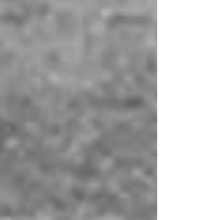
mercado imobiliario
metropolis
mobilidade
nanomaterial
nanotecnologia
natal
palestra
pedestre
plano diretor
posto de gasolina cinema
prêmio
render
residência engenharia
salvador
sao paulo
seisestrela
shopping
sustentabilidade
sustentabilidade arte
tecnologia
ted
text
torre
transporte
transporte urbano
unifamiliar
urbanismo
urbanismo natureza
visita
Follow Us