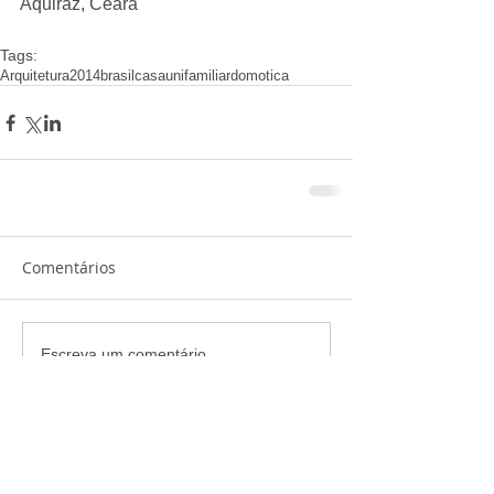
Aquiraz, Ceara 
Tags:
Arquitetura
2014
brasil
casa
unifamiliar
domotica
Comentários
Escreva um comentário
Arquivo
COMPARTILHA
julho de 2019
(1)
1 post