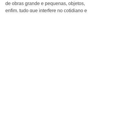
de obras grande e pequenas, objetos, 
enfim, tudo que interfere no cotidiano e 
produz sensações” , completou o 
arquiteto. 
Quanto à demanda ele explicou que 
apesar de ter uma única sede no 
Brasil, situada em Fortaleza, a MD 
projeta criações para todo o país. “O 
cliente que nos contrata tem a 
multiplicidade de olhares a serviço. 
Quanto alguém nos encomenda algo 
não tem a noção que seu projeto pode 
está sendo criado tanto aqui como em 
qualquer ponto do mundo, o que 
proporciona essa mistura e 
criatividade”, revelou. 
Deusdara pontuou também as 