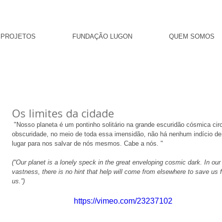
PROJETOS
FUNDAÇÃO LUGON
QUEM SOMOS
Os limites da cidade
 "Nosso planeta é um pontinho solitário na grande escuridão cósmica circundante. Em nossa 
obscuridade, no meio de toda essa imensidão, não há nenhum indício de 
lugar para nos salvar de nós mesmos. Cabe a nós. " 
(“Our planet is a lonely speck in the great enveloping cosmic dark. In our o
vastness, there is no hint that help will come from elsewhere to save us f
us.”)
https://vimeo.com/23237102