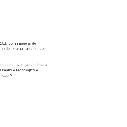
 2011, com imagens de 
e no decorrer de um ano, com 
e recente evolução acelerada 
 humano e tecnológico é 
cidade? 