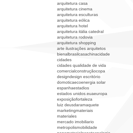
arquitetura casa
arquitetura cinema
arquitetura esculturas
arquitetura eólica
arquitetura hotel
arquitetura itália catedral
arquitetura rodovia
arquitetura shopping
arte ilustrações arquitetos
bienal
brasil
casa
china
cidade
cidades
cidades qualidade de vida
comercial
construção
copa
design
design escritório
domotica
eco
energia solar
espanha
estadios
estados unidos.
eua
europa
exposição
fortaleza
luiz deusdara
maquete
marketing
materiais
materiales
mercado imobiliario
metropolis
mobilidade
nanomaterial
nanotecnologia