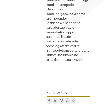
natal
palestra
pedestre
plano diretor
posto de gasolina cinema
prêmio
render
residência engenharia
salvador
sao paulo
seisestrela
shopping
sustentabilidade
sustentabilidade arte
tecnologia
ted
text
torre
transporte
transporte urbano
unifamiliar
urbanismo
urbanismo natureza
visita
Follow Us