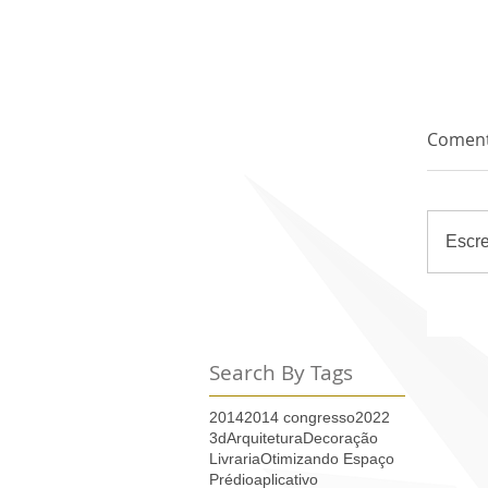
Coment
Escr
Search By Tags
2014
2014 congresso
2022
3d
Arquitetura
Decoração
Livraria
Otimizando Espaço
Prédio
aplicativo