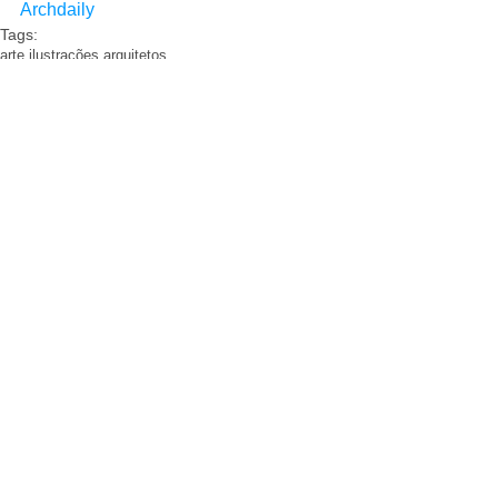
Archdaily
Tags:
arte ilustrações arquitetos
Comentários
Escreva um comentário
Arquivo
COMPARTILHA
julho de 2019
(1)
1 post
maio de 2017
(1)
1 post